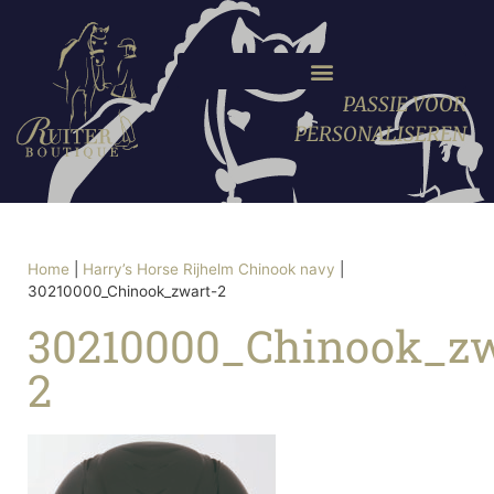
PASSIE VOOR
PERSONALISEREN
Home
|
Harry’s Horse Rijhelm Chinook navy
|
30210000_Chinook_zwart-2
30210000_Chinook_zw
2