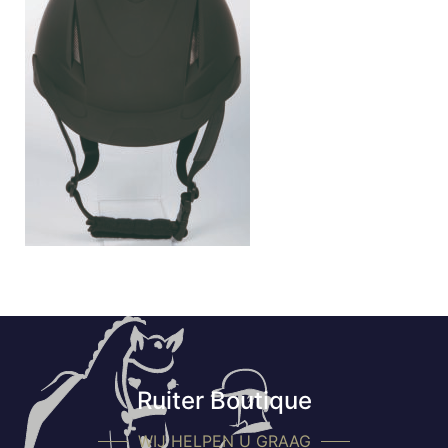
Ruiter Boutique
WIJ HELPEN U GRAAG