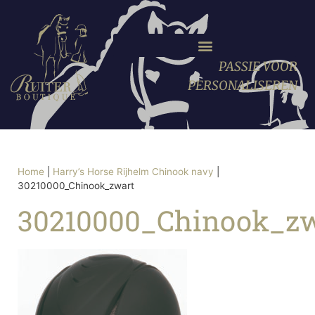
PASSIE VOOR
PERSONALISEREN
Home
|
Harry’s Horse Rijhelm Chinook navy
|
30210000_Chinook_zwart
30210000_Chinook_z