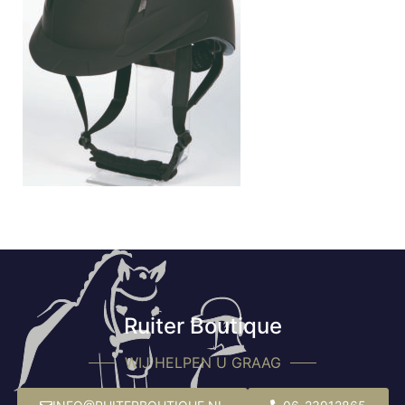
Ruiter Boutique
WIJ HELPEN U GRAAG