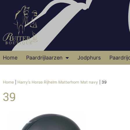
Home
Paardrijlaarzen
Jodphurs
Paardrij
Home
|
Harry’s Horse Rijhelm Matterhorn Mat navy
|
39
39