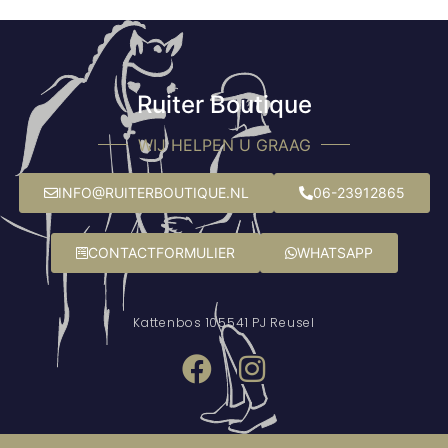
Ruiter Boutique
WIJ HELPEN U GRAAG
INFO@RUITERBOUTIQUE.NL
06-23912865
CONTACTFORMULIER
WHATSAPP
Kattenbos 10
5541 PJ Reusel