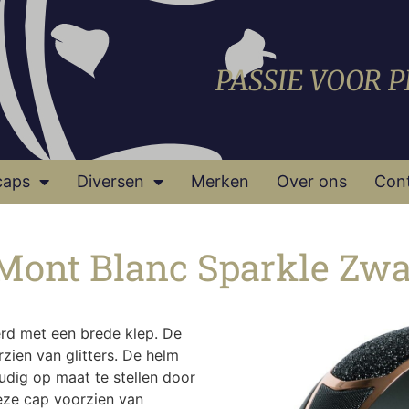
PASSIE VOOR 
caps
Diversen
Merken
Over ons
Con
 Mont Blanc Sparkle Zwa
erd met een brede klep. De
zien van glitters. De helm
udig op maat te stellen door
eze cap voorzien van