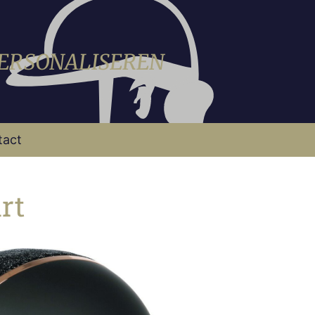
PERSONALISEREN
tact
rt