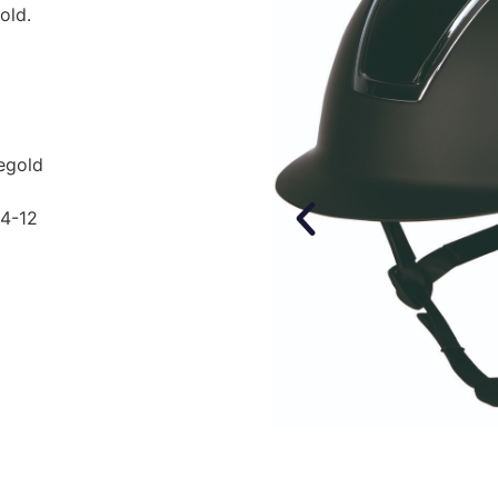
old.
segold
14-12