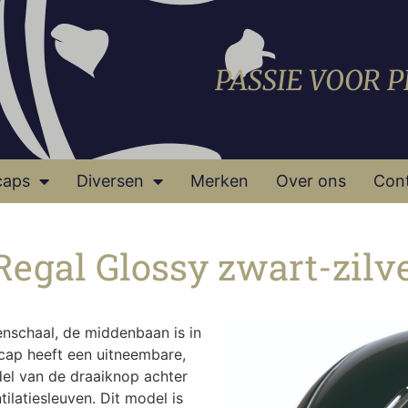
PASSIE VOOR 
caps
Diversen
Merken
Over ons
Con
Regal Glossy zwart-zilv
enschaal, de middenbaan is in
 cap heeft een uitneembare,
el van de draaiknop achter
ilatiesleuven. Dit model is