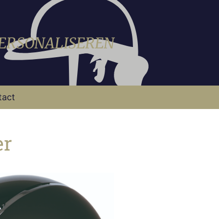
PERSONALISEREN
tact
er