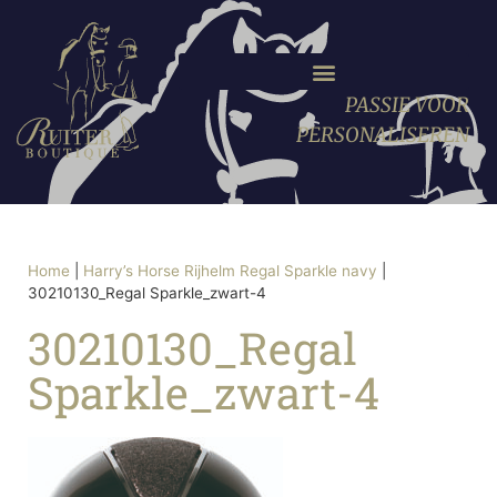
PASSIE VOOR
PERSONALISEREN
Home
|
Harry’s Horse Rijhelm Regal Sparkle navy
|
30210130_Regal Sparkle_zwart-4
30210130_Regal
Sparkle_zwart-4