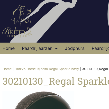
Home
Paardrijlaarzen
Jodphurs
Paardrij
Home
|
Harry’s Horse Rijhelm Regal Sparkle navy
|
30210130_Regal 
30210130_Regal Spark