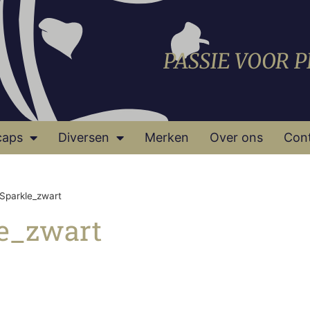
PASSIE VOOR 
caps
Diversen
Merken
Over ons
Con
Sparkle_zwart
le_zwart