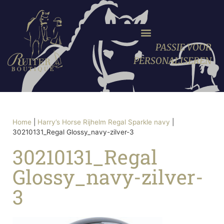
PASSIE VOOR
PERSONALISEREN
Home
|
Harry’s Horse Rijhelm Regal Sparkle navy
|
30210131_Regal Glossy_navy-zilver-3
30210131_Regal
Glossy_navy-zilver-
3