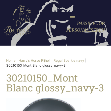
PASSIE VOOR
PERSONALISEREN
Home
|
Harry’s Horse Rijhelm Regal Sparkle navy
|
30210150_Mont Blanc glossy_navy-3
30210150_Mont
Blanc glossy_navy-3