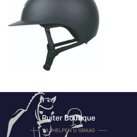
Ruiter Boutique
WIJ HELPEN U GRAAG