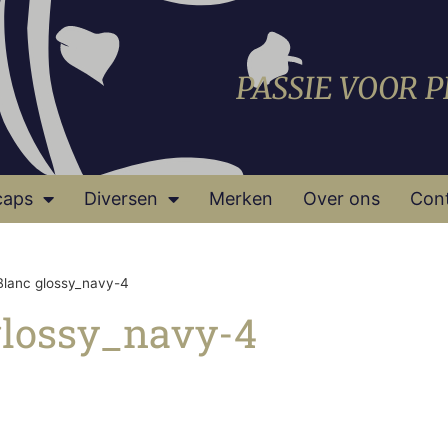
PASSIE VOOR 
caps
Diversen
Merken
Over ons
Con
lanc glossy_navy-4
glossy_navy-4