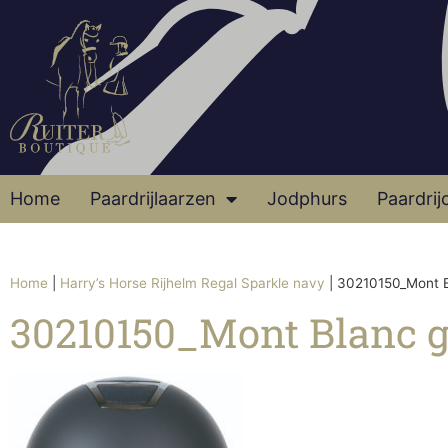
Home
Paardrijlaarzen
Jodphurs
Paardrij
Home
|
Harry’s Horse Rijhelm Regal Sparkle navy
|
30210150_Mont B
30210150_Mont Blanc 