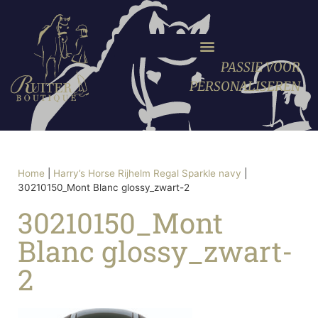
PASSIE VOOR
PERSONALISEREN
Home
|
Harry’s Horse Rijhelm Regal Sparkle navy
|
30210150_Mont Blanc glossy_zwart-2
30210150_Mont
Blanc glossy_zwart-
2