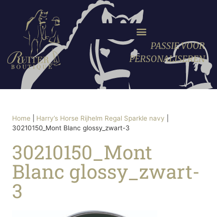
PASSIE VOOR
PERSONALISEREN
Home
|
Harry’s Horse Rijhelm Regal Sparkle navy
|
30210150_Mont Blanc glossy_zwart-3
30210150_Mont
Blanc glossy_zwart-
3