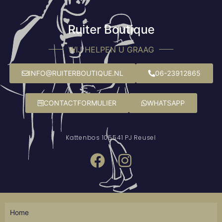
Ruiter Boutique
WIJ HELPEN U GRAAG
INFO@RUITERBOUTIQUE.NL
06-23912865
CONTACTFORMULIER
WHATSAPP
Kattenbos 10
5541 PJ Reusel
Home