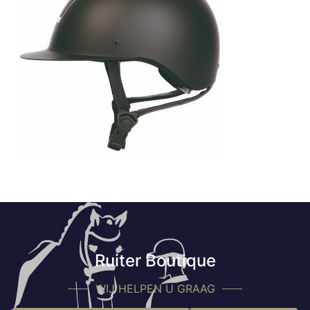
Ruiter Boutique
WIJ HELPEN U GRAAG