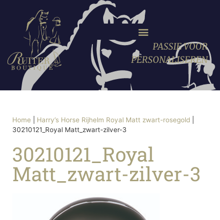
PASSIE VOOR
PERSONALISEREN
Home
|
Harry’s Horse Rijhelm Royal Matt zwart-rosegold
|
30210121_Royal Matt_zwart-zilver-3
30210121_Royal
Matt_zwart-zilver-3