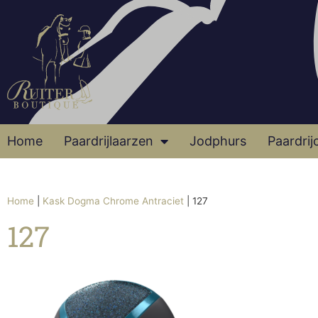
Home
Paardrijlaarzen
Jodphurs
Paardrij
Home
|
Kask Dogma Chrome Antraciet
|
127
127