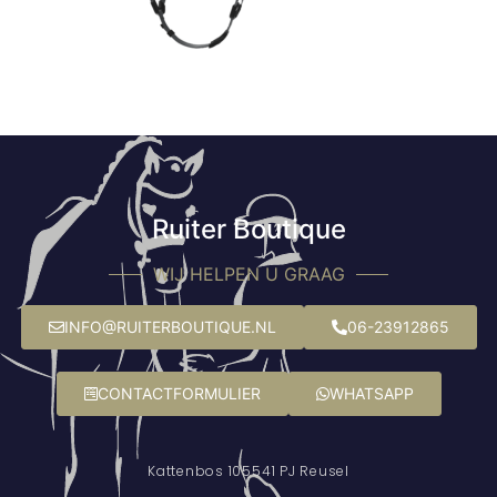
Ruiter Boutique
WIJ HELPEN U GRAAG
INFO@RUITERBOUTIQUE.NL
06-23912865
CONTACTFORMULIER
WHATSAPP
Kattenbos 10
5541 PJ Reusel