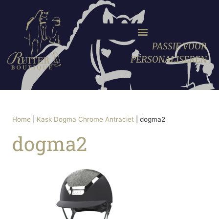
PASSIE VOOR
PERSONALISEREN
Home
|
Kask Dogma Chrome Antraciet
|
dogma2
dogma2