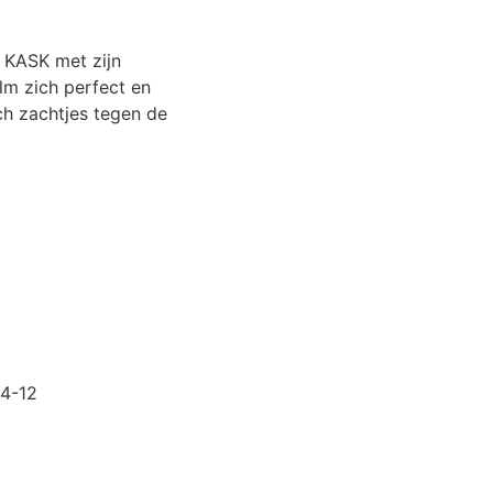
e KASK met zijn
lm zich perfect en
ch zachtjes tegen de
14-12