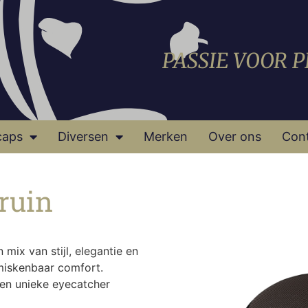
PASSIE VOOR 
caps
Diversen
Merken
Over ons
Con
ruin
mix van stijl, elegantie en
miskenbaar comfort.
gen unieke eyecatcher