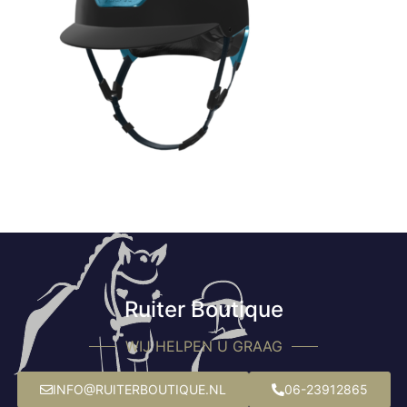
Ruiter Boutique
WIJ HELPEN U GRAAG
INFO@RUITERBOUTIQUE.NL
06-23912865