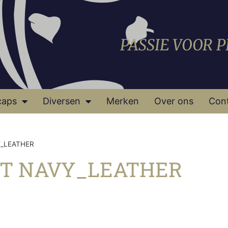
PASSIE VOOR 
caps
Diversen
Merken
Over ons
Con
_LEATHER
T NAVY_LEATHER