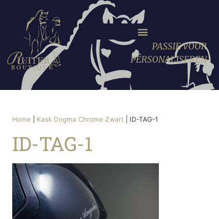
PASSIE VOOR
PERSONALISEREN
Home
|
Kask Dogma Chrome Zwart
|
ID-TAG-1
ID-TAG-1