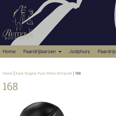
Home
Paardrijlaarzen
Jodphurs
Paardrij
Home
|
Kask Dogma Pure Shine Antraciet
|
168
168