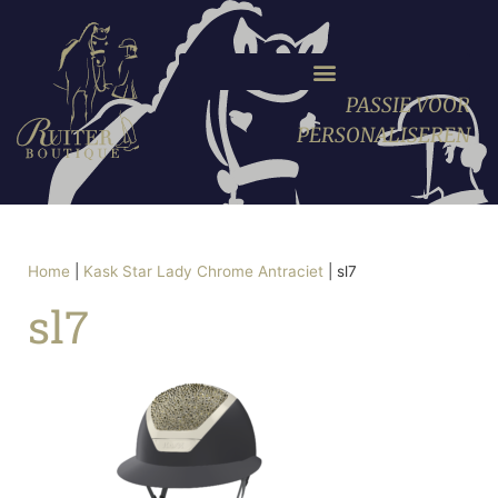
PASSIE VOOR
PERSONALISEREN
Home
|
Kask Star Lady Chrome Antraciet
|
sl7
sl7