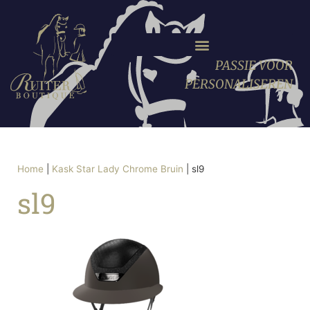
PASSIE VOOR
PERSONALISEREN
Home
|
Kask Star Lady Chrome Bruin
|
sl9
sl9