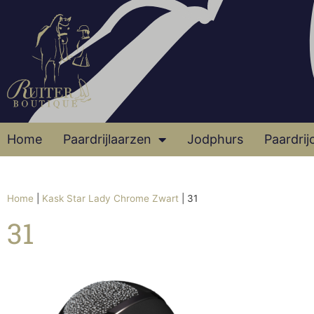
Home
Paardrijlaarzen
Jodphurs
Paardrij
Home
|
Kask Star Lady Chrome Zwart
|
31
31