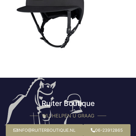
Ruiter Boutique
WIJ HELPEN U GRAAG
INFO@RUITERBOUTIQUE.NL
06-23912865