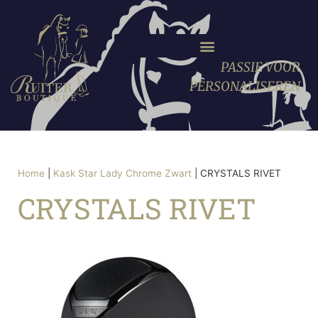
PASSIE VOOR
PERSONALISEREN
Home
|
Kask Star Lady Chrome Zwart
|
CRYSTALS RIVET
CRYSTALS RIVET