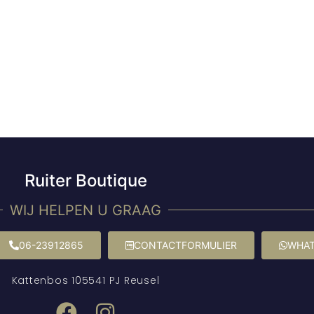
Ruiter Boutique
WIJ HELPEN U GRAAG
06-23912865
CONTACTFORMULIER
WHAT
Kattenbos 10
5541 PJ Reusel