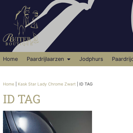
Home
Paardrijlaarzen
Jodphurs
Paardrij
Home
|
Kask Star Lady Chrome Zwart
|
ID TAG
ID TAG