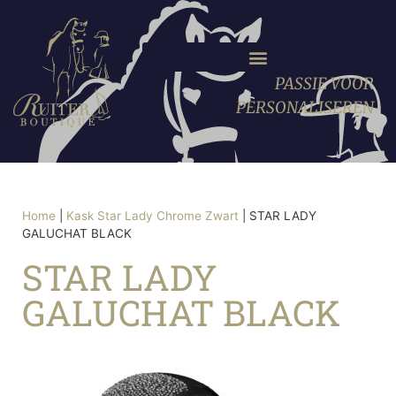
PASSIE VOOR
PERSONALISEREN
Home
|
Kask Star Lady Chrome Zwart
|
STAR LADY
GALUCHAT BLACK
STAR LADY
GALUCHAT BLACK