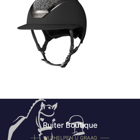
Ruiter Boutique
WIJ HELPEN U GRAAG