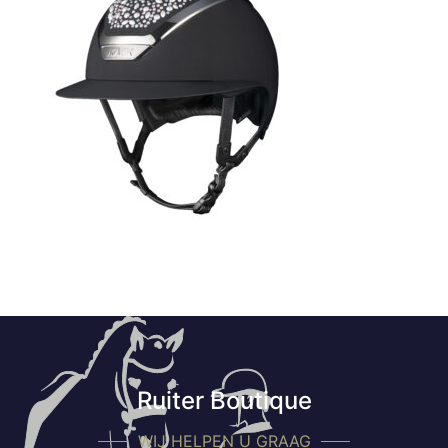
Ruiter Boutique
WIJ HELPEN U GRAAG