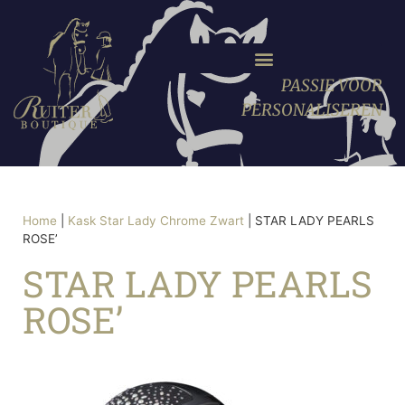
PASSIE VOOR
PERSONALISEREN
Home
|
Kask Star Lady Chrome Zwart
|
STAR LADY PEARLS
ROSE’
STAR LADY PEARLS
ROSE’