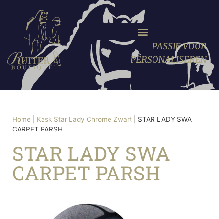
PASSIE VOOR
PERSONALISEREN
Home
|
Kask Star Lady Chrome Zwart
|
STAR LADY SWA
CARPET PARSH
STAR LADY SWA
CARPET PARSH