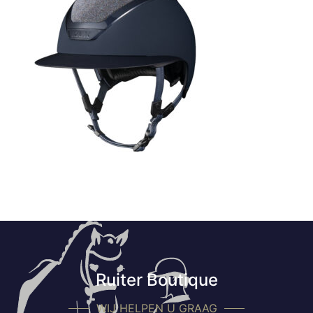
Ruiter Boutique
WIJ HELPEN U GRAAG