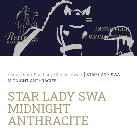
PASSIE VOOR
PERSONALISEREN
Home
|
Kask Star Lady Chrome Zwart
|
STAR LADY SWA
MIDNIGHT ANTHRACITE
STAR LADY SWA
MIDNIGHT
ANTHRACITE