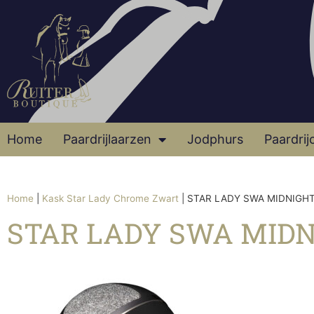
Home
Paardrijlaarzen
Jodphurs
Paardrij
Home
|
Kask Star Lady Chrome Zwart
|
STAR LADY SWA MIDNIGHT
STAR LADY SWA MIDN