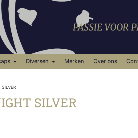
PASSIE VOOR 
caps
Diversen
Merken
Over ons
Con
 SILVER
IGHT SILVER