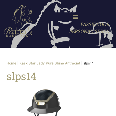
PASSIE VOOR
PERSONALISEREN
Home
|
Kask Star Lady Pure Shine Antraciet
|
slps14
slps14