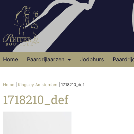
Home
Paardrijlaarzen
Jodphurs
Paardrij
Home
|
Kingsley Amsterdam
|
1718210_def
1718210_def