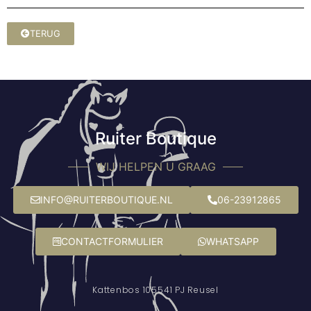
TERUG
Ruiter Boutique
WIJ HELPEN U GRAAG
INFO@RUITERBOUTIQUE.NL
06-23912865
CONTACTFORMULIER
WHATSAPP
Kattenbos 10
5541 PJ Reusel