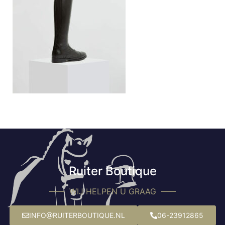
Ruiter Boutique
WIJ HELPEN U GRAAG
INFO@RUITERBOUTIQUE.NL
06-23912865