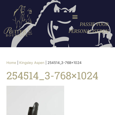
PASSIE VOOR
PERSONALISEREN
Home
|
Kingsley Aspen
|
254514_3-768×1024
254514_3-768×1024