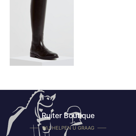
Ruiter Boutique
WIJ HELPEN U GRAAG