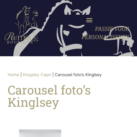
PASSIE VOOR
PERSONALISEREN
Home
|
Kingsley Capri
|
Carousel foto’s Kinglsey
Carousel foto’s
Kinglsey