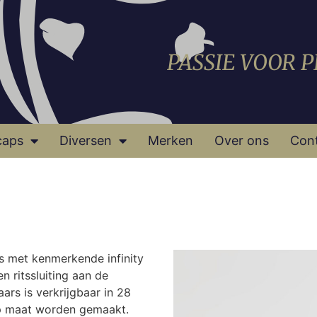
PASSIE VOOR 
caps
Diversen
Merken
Over ons
Con
ars met kenmerkende infinity
n ritssluiting aan de
ars is verkrijgbaar in 28
op maat worden gemaakt.