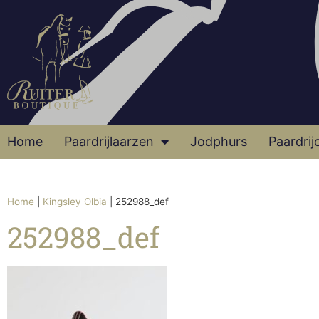
Home
Paardrijlaarzen
Jodphurs
Paardrij
Home
|
Kingsley Olbia
|
252988_def
252988_def