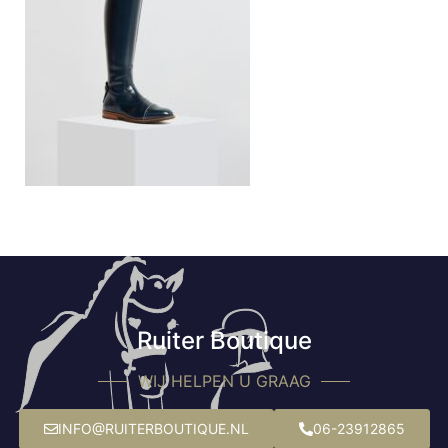
Ruiter Boutique
WIJ HELPEN U GRAAG
INFO@RUITERBOUTIQUE.NL
06-23912865