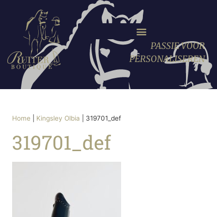
PASSIE VOOR
PERSONALISEREN
Home
|
Kingsley Olbia
|
319701_def
319701_def