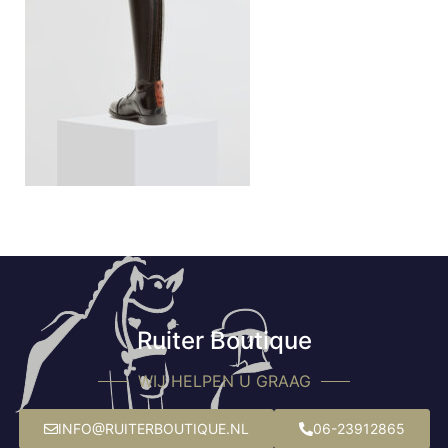
Ruiter Boutique
WIJ HELPEN U GRAAG
INFO@RUITERBOUTIQUE.NL
06-23912865