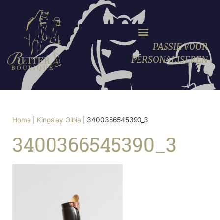
PASSIE VOOR
PERSONALISEREN
Home
|
Kingsley Olbia
|
3400366545390_3
3400366545390_3