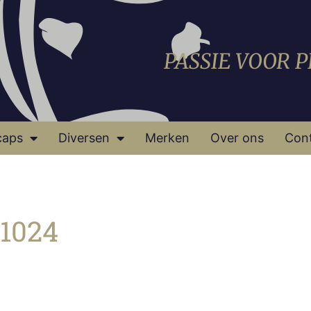
PASSIE VOOR 
caps
Diversen
Merken
Over ons
Con
1024