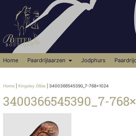
Home
Paardrijlaarzen
Jodphurs
Paardrij
Home
|
Kingsley Olbia
|
3400366545390_7-768×1024
3400366545390_7-768×