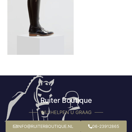
Ruiter Boutique
WIJ HELPEN U GRAAG
INFO@RUITERBOUTIQUE.NL
06-23912865