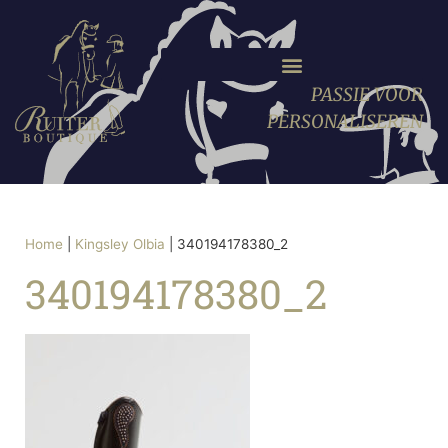
PASSIE VOOR
PERSONALISEREN
Home
|
Kingsley Olbia
|
340194178380_2
340194178380_2