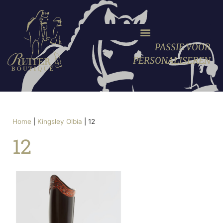
PASSIE VOOR
PERSONALISEREN
Home
|
Kingsley Olbia
|
12
12