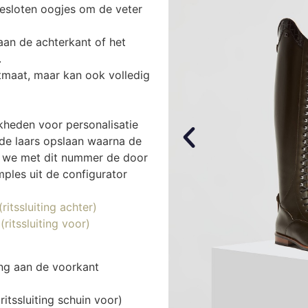
gesloten oogjes om de veter
aan de achterkant of het
.
tmaat, maar kan ook volledig
jkheden voor personalisatie
de laars opslaan waarna de
en we met dit nummer de door
mples uit de configurator
itssluiting achter)
ritssluiting voor)
ing aan de voorkant
ritssluiting schuin voor)