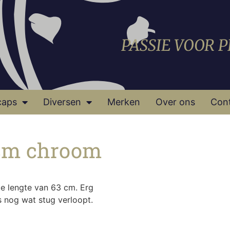
PASSIE VOOR 
caps
Diversen
Merken
Over ons
Con
 cm chroom
e lengte van 63 cm. Erg
s nog wat stug verloopt.