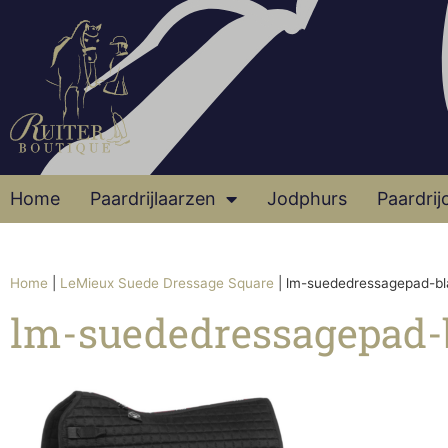
Home
Paardrijlaarzen
Jodphurs
Paardrij
Home
|
LeMieux Suede Dressage Square
|
lm-suededressagepad-bla
lm-suededressagepad-b