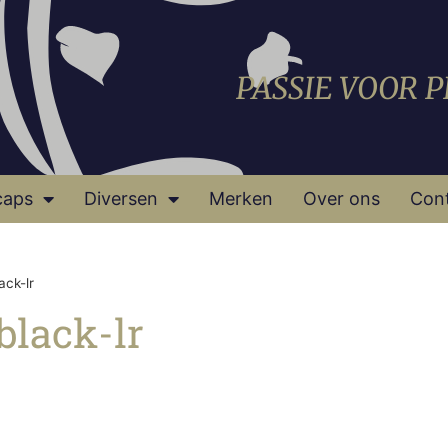
PASSIE VOOR 
caps
Diversen
Merken
Over ons
Con
ck-lr
lack-lr