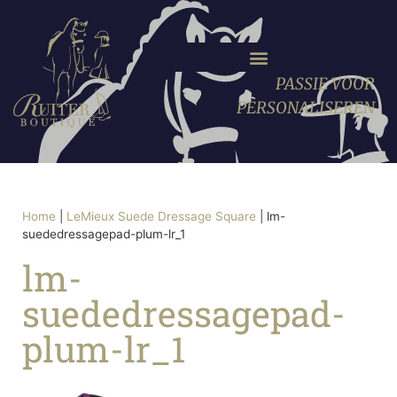
PASSIE VOOR
PERSONALISEREN
Home
|
LeMieux Suede Dressage Square
|
lm-
suededressagepad-plum-lr_1
lm-
suededressagepad-
plum-lr_1