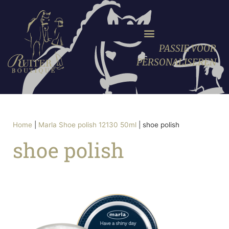
PASSIE VOOR
PERSONALISEREN
Home
|
Marla Shoe polish 12130 50ml
|
shoe polish
shoe polish